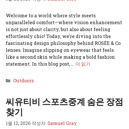
Welcome to a world where style meets
unparalleled comfort—where vision enhancement
is not just about clarity, but also about feeling
effortlessly chic! Today, we’re diving into the
fascinating design philosophy behind ROSÉE & Co
lenses. Imagine slipping on eyewear that feels
like a second skin while making a bold fashion
statement. In this blog post, …
더 읽기
카
Outdoors
테
고
씨유티비 스포츠중계 숨은 장점
리
찾기
1월 12, 2026
작성자:
Samuel Gray