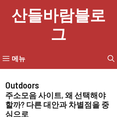
컨
산들바람블로
텐
츠
로
그
건
너
뛰
기
메뉴
Outdoors
주소모음 사이트, 왜 선택해야
할까? 다른 대안과 차별점을 중
심으로