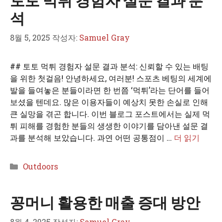
토토 먹튀 경험자 설문 결과 분
석
8월 5, 2025
작성자:
Samuel Gray
## 토토 먹튀 경험자 설문 결과 분석: 신뢰할 수 있는 배팅
을 위한 첫걸음! 안녕하세요, 여러분! 스포츠 베팅의 세계에
발을 들여놓은 분들이라면 한 번쯤 ‘먹튀’라는 단어를 들어
보셨을 텐데요. 많은 이용자들이 예상치 못한 손실로 인해
큰 실망을 겪곤 합니다. 이번 블로그 포스트에서는 실제 먹
튀 피해를 경험한 분들의 생생한 이야기를 담아낸 설문 결
과를 분석해 보았습니다. 과연 어떤 공통점이 …
더 읽기
카
Outdoors
테
고
꽁머니 활용한 매출 증대 방안
리
8월 4, 2025
작성자:
Samuel Gray