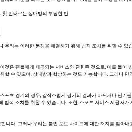
 첫 번째로는 상대방의 부당한 반
치
나 우리는 이러한 분쟁을 해결하기 위해 법적 조치를 취할 수 있
 이것은 팬들에게 제공되는 서비스와 관련된 것으로, 예를 들어 방
 취할 수 있으며, 상대방과 협상하는 것도 가능합니다. 그러나 
 스포츠 경기의 경우, 갑작스럽게 경기의 결과가 바뀌거나 연기될 
해 법적 조치를 취할 수 있습니다. 또한, 스포츠 서비스 제공자
합니다. 그러나 우리는 불법 토토 사이트에 대한 저지를 찾아내