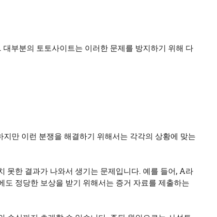
다. 대부분의 토토사이트는 이러한 문제를 방지하기 위해 다
 하지만 이런 분쟁을 해결하기 위해서는 각각의 상황에 맞는
치 못한 결과가 나와서 생기는 문제입니다. 예를 들어, A라
우에도 정당한 보상을 받기 위해서는 증거 자료를 제출하는