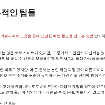
용적인 팁들
 먹튀사이트 모음을 통해 안전한 베팅 환경을 만드는 방법
방지하
에는 많은 토토 사이트가 있지만, 그 중에서도 안전하고 신뢰성 
게임을 즐길 수 있도록 보장해주며, 먹튀사고의 발생 가능성을 줄
인한 피해도 있지만, 더 큰 문제는 본인 확인 과정 없이 다른 아
밀번호 변경 주기를 꾸준히 유지하는 등 개인 정보 관리에 항상 신경
 것이 중요합니다. 토토 사이트마다 다양한 규정과 약관이 있으며,
로 인해 출금이 지연되거나 제한될 수 있는데, 이를 미리 알고 
에 큰 도움