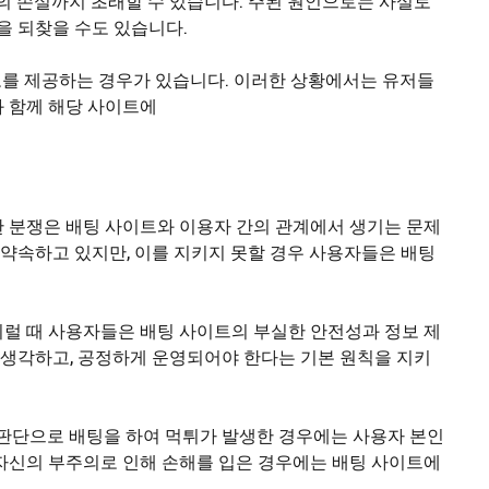
액의 손실까지 초래할 수 있습니다. 주된 원인으로는 사설토
을 되찾을 수도 있습니다.
정보를 제공하는 경우가 있습니다. 이러한 상황에서는 유저들
와 함께 해당 사이트에
한 분쟁은 배팅 사이트와 이용자 간의 관계에서 생기는 문제
 약속하고 있지만, 이를 지키지 못할 경우 사용자들은 배팅
럴 때 사용자들은 배팅 사이트의 부실한 안전성과 정보 제
 생각하고, 공정하게 운영되어야 한다는 기본 원칙을 지키
 판단으로 배팅을 하여 먹튀가 발생한 경우에는 사용자 본인
 자신의 부주의로 인해 손해를 입은 경우에는 배팅 사이트에