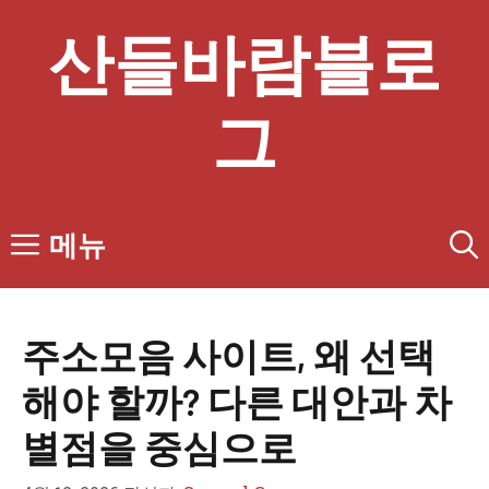
컨
산들바람블로
텐
츠
로
그
건
너
뛰
기
메뉴
주소모음 사이트, 왜 선택
해야 할까? 다른 대안과 차
별점을 중심으로