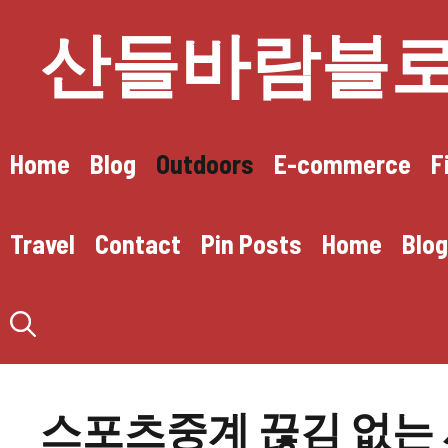
컨
산들바람블
텐
츠
로
건
너
뛰
Home
Blog
Outdoors
E-commerce
F
기
Travel
Contact
Pin Posts
Home
Blog
스포츠중계 끊김 없는